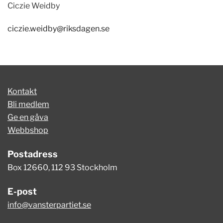
Ciczie Weidby
ciczie.weidby@riksdagen.se
Kontakt
Bli medlem
Ge en gåva
Webbshop
Postadress
Box 12660, 112 93 Stockholm
E-post
info@vansterpartiet.se