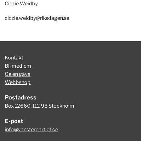
Ciczie Weidby
ciczie.weidby@riksdagen.se
Kontakt
Bli medlem
Ge en gåva
Webbshop
Postadress
Box 12660, 112 93 Stockholm
E-post
info@vansterpartiet.se